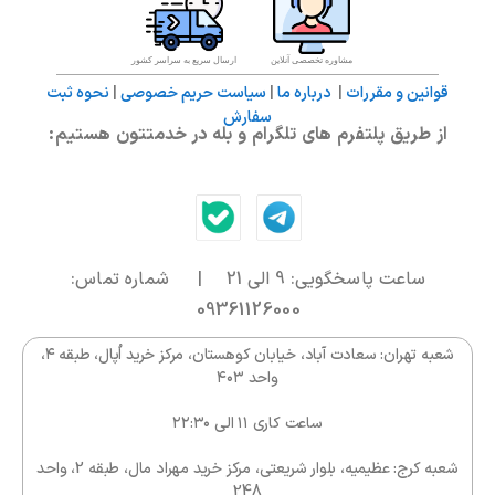
بهترین قیمت تهیه کنید. فقط کافی‌ست رنگ دلخواه خود
را انتخاب کرده و به سبد خرید اضافه کنید. ارسال سریع و
مشاوره تخصصی آنلاین
ارسال سریع به سراسر کشور
پشتیبانی کامل از خرید شما، تضمین ماست.
قوانین و مقررات
|
درباره ما
|
سیاست حریم خصوصی
|
نحوه ثبت
سفارش
از طریق پلتفرم های تلگرام و بله در خدمتتون هستیم:
ساعت پاسخگویی: 9 الی 21 | شماره تماس:
09361126000
شعبه تهران: سعادت آباد، خیابان کوهستان، مرکز خرید اُپال، طبقه ۴،
واحد ۴۰۳
ساعت کاری ۱۱ الی ۲۲:۳۰
شعبه کرج: عظیمیه، بلوار شریعتی، مرکز خرید مهراد مال، طبقه 2، واحد
248