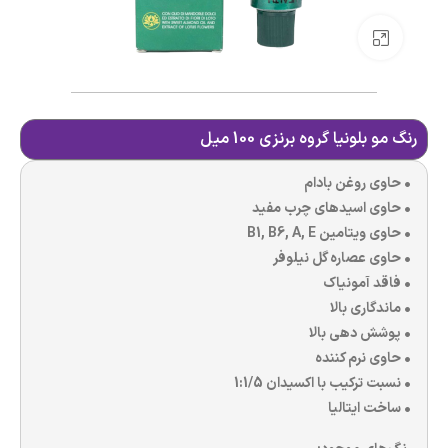
بزرگنمایی تصویر
رنگ مو بلونیا گروه برنزی 100 میل
• حاوی روغن بادام
• حاوی اسیدهای چرب مفید
• حاوی ویتامین B1, B6, A, E
• حاوی عصاره گل نیلوفر
• فاقد آمونیاک
• ماندگاری بالا
• پوشش دهی بالا
• حاوی نرم کننده
• نسبت ترکیب با اکسیدان 1:1/5
• ساخت ایتالیا