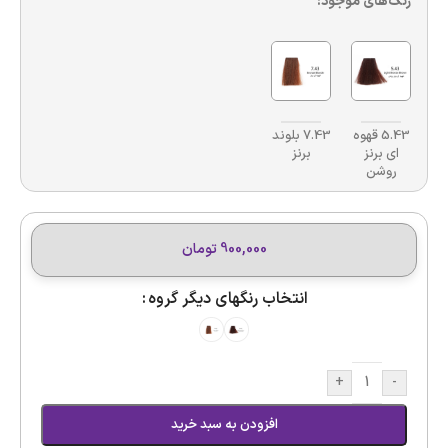
رنگ‌های موجود:
5.43 قهوه
7.43 بلوند
ای برنز
برنز
روشن
900,000
تومان
انتخاب رنگهای دیگر گروه
+
-
افزودن به سبد خرید