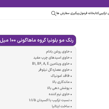
رکیبی
کتابخانه فرمول
پیگیری سفارش ها
رنگ مو بلونیا گروه ماهاگونی 100 میل
• حاوی روغن بادام
• حاوی اسیدهای چرب مفید
• حاوی ویتامین B1, B6, A, E
• حاوی عصاره گل نیلوفر
• فاقد آمونیاک
• ماندگاری بالا
• پوشش دهی بالا
• حاوی نرم کننده
• نسبت ترکیب با اکسیدان 1:1/5
• ساخت ایتالیا