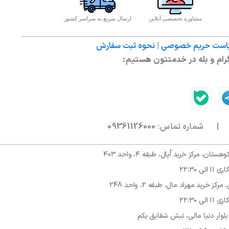
مشاوره تخصصی آنلاین
ارسال سریع به سراسر کشور
ست حریم خصوصی
|
نحوه ثبت سفارش
ام و بله در خدمتتون هستیم:
09361126000
مرکز خرید اُپال، طبقه ۴، واحد ۴۰۳
۲۲:۳۰
رید مهراد مال، طبقه 2، واحد 248
۲۲:۳۰
وار دنیا مالی، نبش شقایق یکم