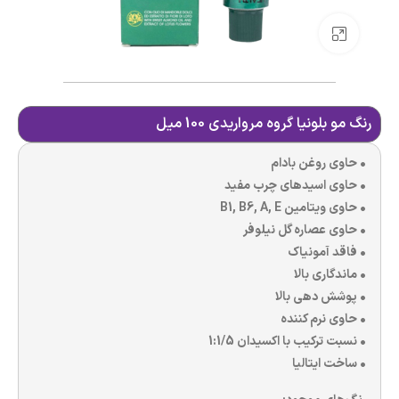
بزرگنمایی تصویر
رنگ مو بلونیا گروه مرواریدی 100 میل
• حاوی روغن بادام
• حاوی اسیدهای چرب مفید
• حاوی ویتامین B1, B6, A, E
• حاوی عصاره گل نیلوفر
• فاقد آمونیاک
• ماندگاری بالا
• پوشش دهی بالا
• حاوی نرم کننده
• نسبت ترکیب با اکسیدان 1:1/5
• ساخت ایتالیا