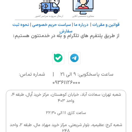
بهترین قیمت تهیه کنید. فقط کافی‌ست رنگ دلخواه خود
را انتخاب کرده و به سبد خرید اضافه کنید. ارسال سریع و
مشاوره تخصصی آنلاین
ارسال سریع به سراسر کشور
پشتیبانی کامل از خرید شما، تضمین ماست.
قوانین و مقررات
|
درباره ما
|
سیاست حریم خصوصی
|
نحوه ثبت
سفارش
از طریق پلتفرم های تلگرام و بله در خدمتتون هستیم:
ساعت پاسخگویی: 9 الی 21 | شماره تماس:
09361126000
شعبه تهران: سعادت آباد، خیابان کوهستان، مرکز خرید اُپال، طبقه ۴،
واحد ۴۰۳
ساعت کاری ۱۱ الی ۲۲:۳۰
شعبه کرج: عظیمیه، بلوار شریعتی، مرکز خرید مهراد مال، طبقه 2، واحد
248