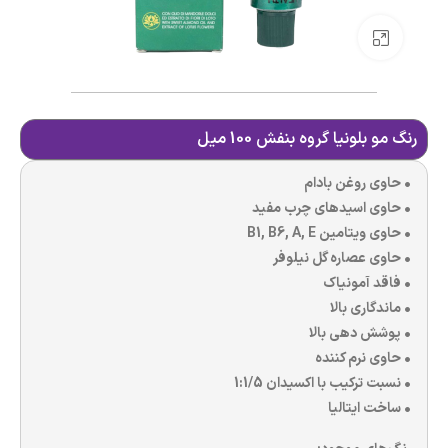
بزرگنمایی تصویر
رنگ مو بلونیا گروه بنفش 100 میل
• حاوی روغن بادام
• حاوی اسیدهای چرب مفید
• حاوی ویتامین B1, B6, A, E
• حاوی عصاره گل نیلوفر
• فاقد آمونیاک
• ماندگاری بالا
• پوشش دهی بالا
• حاوی نرم کننده
• نسبت ترکیب با اکسیدان 1:1/5
• ساخت ایتالیا