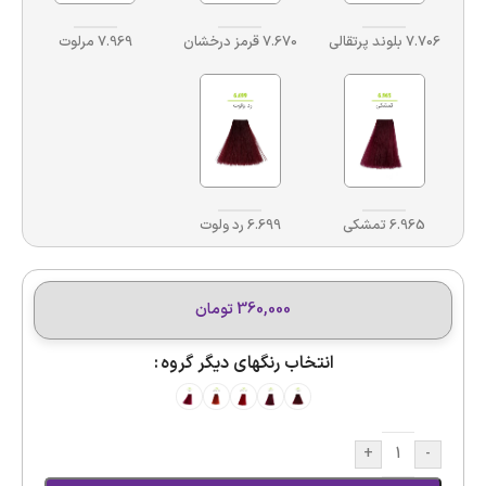
7.706 بلوند پرتقالی
7.670 قرمز درخشان
7.969 مرلوت
6.965 تمشکی
6.699 رد ولوت
360,000
تومان
انتخاب رنگهای دیگر گروه
+
-