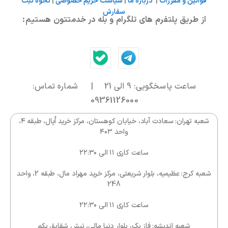
قوانین و مقررات
|
درباره ما
|
سیاست حریم خصوصی
|
نحوه ثبت
سفارش
از طریق پلتفرم های تلگرام و بله در خدمتتون هستیم:
ساعت پاسخگویی: 9 الی 21 | شماره تماس:
09361126000
شعبه تهران: سعادت آباد، خیابان کوهستان، مرکز خرید اُپال، طبقه ۴،
واحد ۴۰۳
ساعت کاری ۱۱ الی ۲۲:۳۰
شعبه کرج: عظیمیه، بلوار شریعتی، مرکز خرید مهراد مال، طبقه 2، واحد
248
ساعت کاری ۱۱ الی ۲۲:۳۰
شعبه اندیشه: فاز یک، بلوار دنیا مالی، نبش شقایق یکم