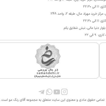
۲۲:۳۰
رید مهراد مال، طبقه 2، واحد 248
۲۲:۳۰
وار دنیا مالی، نبش شقایق یکم
۹ الی ۲۲
امی حقوق مادی و معنوی این سایت متعلق به مجموعه آقای رنگ مو است.