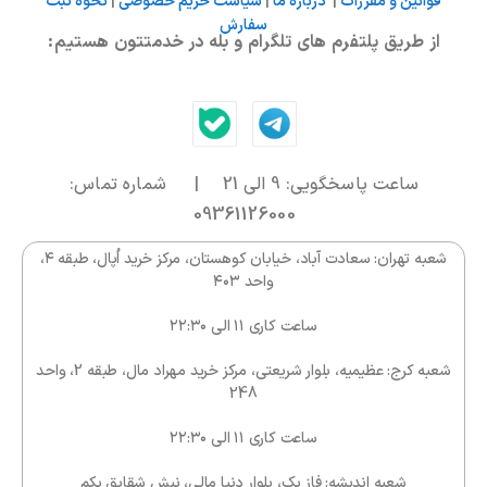
قوانین و مقررات
|
درباره ما
|
سیاست حریم خصوصی
|
نحوه ثبت
سفارش
از طریق پلتفرم های تلگرام و بله در خدمتتون هستیم:
ساعت پاسخگویی: 9 الی 21 | شماره تماس:
09361126000
شعبه تهران: سعادت آباد، خیابان کوهستان، مرکز خرید اُپال، طبقه ۴،
واحد ۴۰۳
ساعت کاری ۱۱ الی ۲۲:۳۰
شعبه کرج: عظیمیه، بلوار شریعتی، مرکز خرید مهراد مال، طبقه 2، واحد
248
ساعت کاری ۱۱ الی ۲۲:۳۰
شعبه اندیشه: فاز یک، بلوار دنیا مالی، نبش شقایق یکم